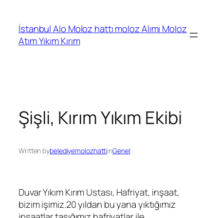
İçeriğe
geç
İstanbul Alo Moloz hattı moloz Alımı Moloz
Atım Yıkım Kırım
Şişli, Kırım Yıkım Ekibi
Written by
belediyemolozhatti
in
Genel
Duvar Yıkım Kırım Ustası, Hafriyat, inşaat,
bizim işimiz.20 yıldan bu yana yıktığımız
inşaatlar taşığımız hafriyatlar ile