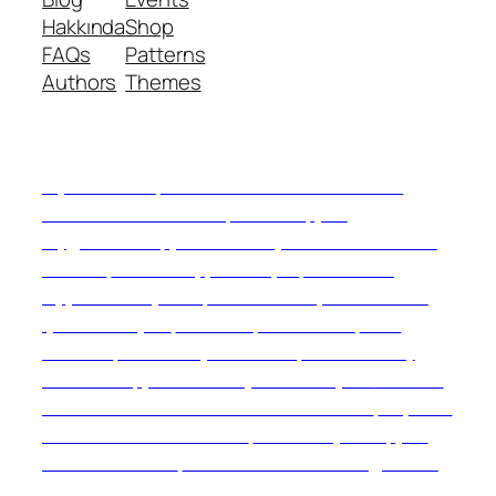
Hakkında
Shop
FAQs
Patterns
Authors
Themes
Uydu Servisi
Mermer Silim Mermer silme
Mermer cila Mermer parlatma
Çatı
Uygulamaları
Çatı Ustası Çatı tamir Aktarma
Onarım
İkinci El Eşya Alanyer
İkinci El Ev
Eşyası Alan yerler
Otomatik Kepenk Servisi
Çatı İzolasyon
Molozcu
Web Siteci
Web
Tasarım
İstanbul Çatı Ustası
Kiralık Mini iş
Makinaları
Çatı ustası Çatı İzolasyon
Mermer
Silimi Mermer silme Mermer Parlatma
Taş Fırın
ustası Kara Fırın Ustası
Temizlik şirketi
Çatı
ustası İstanbul
İnternet Reklam Google Ads
Usmanı
Beton Silimi Beton silme Parlatma