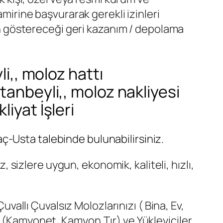
amirine başvurarak gerekli izinleri
rin göstereceği geri kazanım / depolama
li,, moloz hattı
tanbeyli,, moloz nakliyesi
iyat İşleri
Araç-Usta talebinde bulunabilirsiniz.
z, sizlere uygun, ekonomik, kaliteli, hızlı,
llı Çuvalsız Molozlarınızı ( Bina, Ev,
ı (Kamyonet, Kamyon,Tır) ve Yükleyiciler