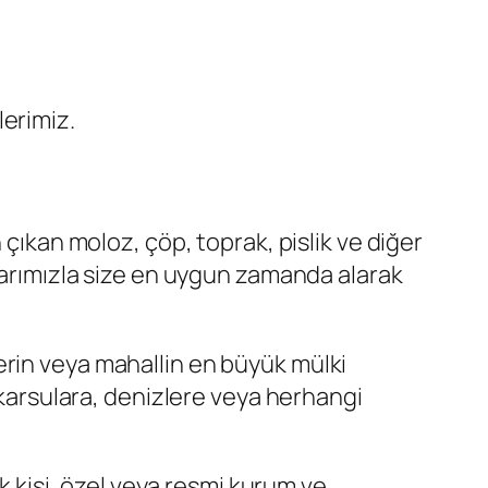
erimiz.
 çıkan moloz, çöp, toprak, pislik ve diğer
nlarımızla size en uygun zamanda alarak
elerin veya mahallin en büyük mülki
akarsulara, denizlere veya herhangi
ak kişi, özel veya resmi kurum ve