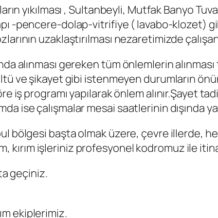
ların yıkılması , Sultanbeyli, Mutfak Banyo Tuv
ı -pencere-dolap-vitrifiye ( lavabo-klozet) gib
zlarının uzaklaştırılması nezaretimizde çalışa
nda alınması gereken tüm önlemlerin alınması t
ltü ve şikayet gibi istenmeyen durumların önü
re iş programı yapılarak önlem alınır.Şayet tadi
 ise çalışmalar mesai saatlerinin dışında yapıl
 bölgesi başta olmak üzere, çevre illerde, her t
arım, kırım işleriniz profesyonel kodromuz ile iti
ta geçiniz.
ıkım ekiplerimiz.