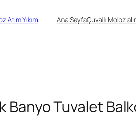
oz Atım Yıkım
Ana Sayfa
Çuvallı Moloz alı
k Banyo Tuvalet Balk