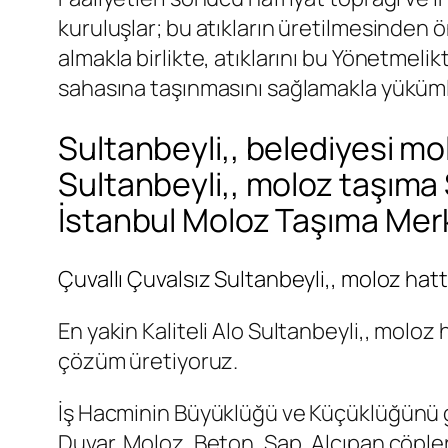
kuruluşlar; bu atıkların üretilmesinden ö
almakla birlikte, atıklarını bu Yönetmeli
sahasına taşınmasını sağlamakla yüküml
Sultanbeyli,, belediyesi mol
Sultanbeyli,, moloz taşıma 
İstanbul Moloz Taşıma Merke
Çuvallı Çuvalsız Sultanbeyli,, moloz hattı
En yakin Kaliteli Alo Sultanbeyli,, moloz h
çözüm üretiyoruz.
İş Hacminin Büyüklüğü ve Küçüklüğünü gö
Duvar, Moloz, Beton, Şap, Alçıpan çöpler