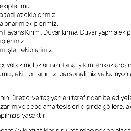
m ekiplerimiz.
ina tadilat ekiplerimiz.
na onarım ekiplerimiz.
 Fayans Kırımı, Duvar kırma, Duvar yapma ekipl
iplerimiz.
 işleri ekiplerimiz
uvalsız molozlarınızı, bina, yıkım, enkazlardan
makinamız, ekimpmanımız, personelimiz ve kamyo
larının, üretici ve taşıyanları tarafından belediy
 kazanım ve depolama tesisleri dışında göllere, 
pılması yasaktır
nşaat / yıkıntı atıklarının üretimine neden olac