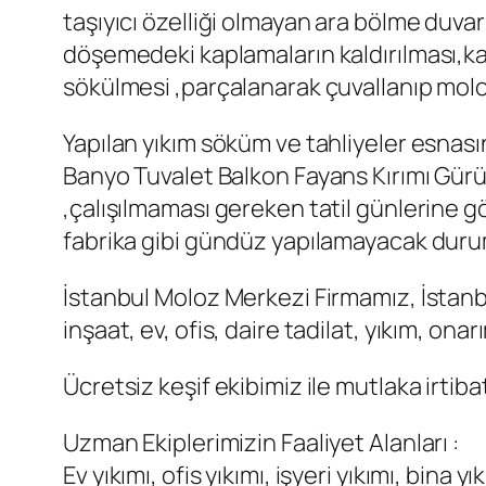
taşıyıcı özelliği olmayan ara bölme duvar
döşemedeki kaplamaların kaldırılması,kap
sökülmesi ,parçalanarak çuvallanıp molo
Yapılan yıkım söküm ve tahliyeler esnası
Banyo Tuvalet Balkon Fayans Kırımı Gürü
,çalışılmaması gereken tatil günlerine gö
fabrika gibi gündüz yapılamayacak durumda
İstanbul Moloz Merkezi Firmamız, İstanbul
inşaat, ev, ofis, daire tadilat, yıkım, on
Ücretsiz keşif ekibimiz ile mutlaka irtiba
Uzman Ekiplerimizin Faaliyet Alanları :
Ev yıkımı, ofis yıkımı, işyeri yıkımı, bina y