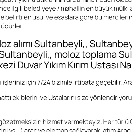
nce ilgili belediyeye / mahallin en büyük mülki 
kte belirtilen usul ve esaslara göre bu mercile
üdürler.
oz alımı Sultanbeyli,, Sultanbey
Sultanbeyli,, moloz toplama Sul
zi Duvar Yıkım Kırım Ustası Nakl
 işleriniz için 7/24 bizimle irtibata geçebilir, 
attı ekiblerini ve Ustalarını size yönlendiriyoru
zetmeksizin hizmet vermekteyiz. Her türlü Çuva
ini vs… ) araç ve eleman sağlayarak, atım Arac