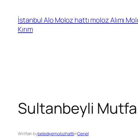
İçeriğe
geç
İstanbul Alo Moloz hattı moloz Alımı Mol
Kırım
Sultanbeyli Mutfa
Written by
belediyemolozhatti
in
Genel