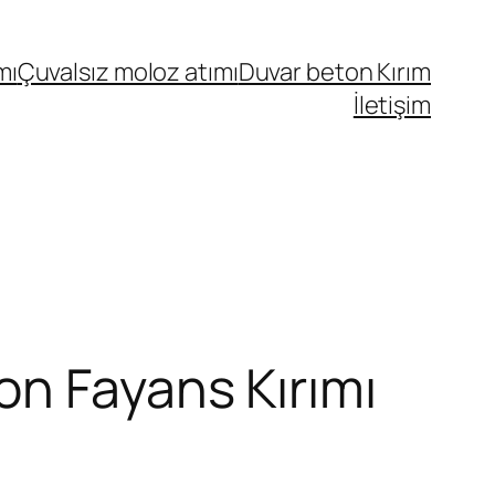
mı
Çuvalsız moloz atımı
Duvar beton Kırım
İletişim
on Fayans Kırımı